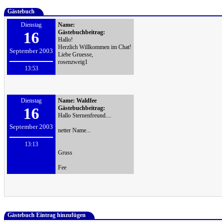
Gästebuch
Dienstag
Name:
16
Gästebuchbeitrag:
Hallo!
Herzlich Willkommen im Chat!
September 2003
Liebe Gruesse,
rosenzweig1
13:53
Dienstag
Name:
Waldfee
16
Gästebuchbeitrag:
Hallo Sternenfreund....
September 2003
netter Name...
13:13
Gruss
Fee
Gästebuch Eintrag hinzufügen