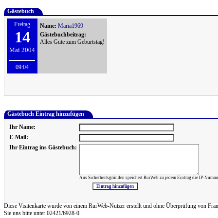
Gästebuch
Freitag
Name:
Maria1969
14
Gästebuchbeitrag:
Alles Gute zum Geburtstag!
Mai 2004
09:04
Gästebuch Eintrag hinzufügen
Ihr Name:
E-Mail:
Ihr Eintrag ins Gästebuch:
Aus Sicherheitsgründen speichert RurWeb zu jedem Eintrag die IP-Numme
Diese Visitenkarte wurde von einem RurWeb-Nutzer erstellt und ohne Überprüfung von Frank Re
Sie uns bitte unter 02421/6928-0.