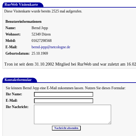
RurWeb Visitenkarte
Diese Visitenkarte wurde bereits 2525 mal aufgerufen.
Benutzerinformationen
Name:
Bernd Jepp
Wohnort:
52349 Düren
Mobil:
01627298568
E-Mail:
bernd-jepp@netcologne.de
Geburtsdatum:
25.10.1969
Tron ist seit dem 31.10.2002 Mitglied bei RurWeb und war zuletzt am 16.02
Kontaktformular
Sie können Bernd Jepp eine E-Mail zukommen lassen. Nutzen Sie dieses Formular:
Ihr Name:
E-Mail:
Ihr Nachricht: