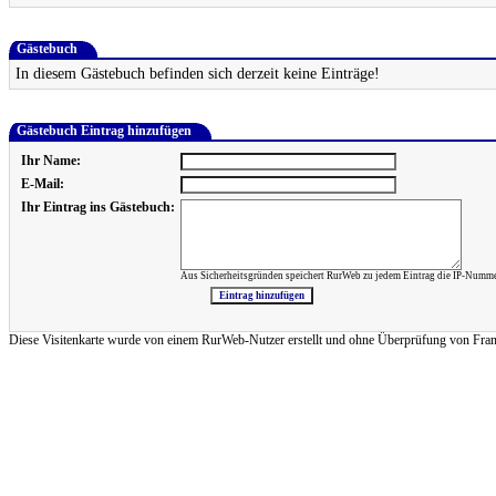
Gästebuch
In diesem Gästebuch befinden sich derzeit keine Einträge!
Gästebuch Eintrag hinzufügen
Ihr Name:
E-Mail:
Ihr Eintrag ins Gästebuch:
Aus Sicherheitsgründen speichert RurWeb zu jedem Eintrag die IP-Numme
Diese Visitenkarte wurde von einem RurWeb-Nutzer erstellt und ohne Überprüfung von Frank Re