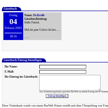
Gästebuch
Freitag
Name:
Dr.Krolle
04
Gästebuchbeitrag:
Hallo Patrick
Februar 2005
Mal ein paar Grüsse da lass......
00:16
.......
Gästebuch Eintrag hinzufügen
Ihr Name:
E-Mail:
Ihr Eintrag ins Gästebuch:
Aus Sicherheitsgründen speichert RurWeb zu jedem Eintrag die IP-Numme
Diese Visitenkarte wurde von einem RurWeb-Nutzer erstellt und ohne Überprüfung von Frank Re