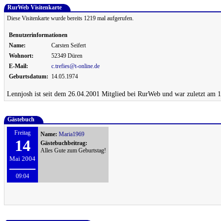
RurWeb Visitenkarte
Diese Visitenkarte wurde bereits 1219 mal aufgerufen.
Benutzerinformationen
Name:
Carsten Seifert
Wohnort:
52349 Düren
E-Mail:
c.trefies@t-online.de
Geburtsdatum:
14.05.1974
Lennjosh ist seit dem 26.04.2001 Mitglied bei RurWeb und war zuletzt am 1
Gästebuch
Freitag
Name:
Maria1969
14
Gästebuchbeitrag:
Alles Gute zum Geburtstag!
Mai 2004
09:04