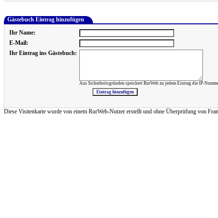
Gästebuch Eintrag hinzufügen
Ihr Name:
E-Mail:
Ihr Eintrag ins Gästebuch:
Aus Sicherheitsgründen speichert RurWeb zu jedem Eintrag die IP-Numme
Diese Visitenkarte wurde von einem RurWeb-Nutzer erstellt und ohne Überprüfung von Frank Re