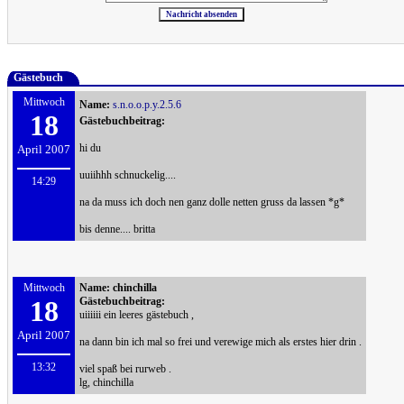
Gästebuch
Mittwoch
Name:
s.n.o.o.p.y.2.5.6
18
Gästebuchbeitrag:
hi du
April 2007
uuiihhh schnuckelig....
14:29
na da muss ich doch nen ganz dolle netten gruss da lassen *g*
bis denne.... britta
Mittwoch
Name:
chinchilla
18
Gästebuchbeitrag:
uiiiiii ein leeres gästebuch ,
April 2007
na dann bin ich mal so frei und verewige mich als erstes hier drin .
13:32
viel spaß bei rurweb .
lg, chinchilla