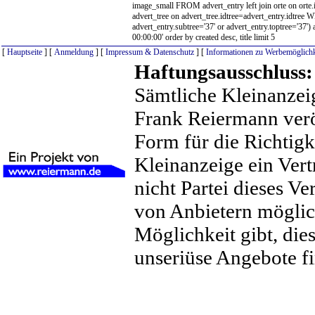
image_small FROM advert_entry left join orte on orte.i
advert_tree on advert_tree.idtree=advert_entry.idtree 
advert_entry.subtree='37' or advert_entry.toptree='37
00:00:00' order by created desc, title limit 5
[
Hauptseite
] [
Anmeldung
] [
Impressum & Datenschutz
] [
Informationen zu Werbemöglichk
Haftungsausschluss:
Sämtliche Kleinanzei
Frank Reiermann veröf
Form für die Richtig
Kleinanzeige ein Ver
nicht Partei dieses Ver
von Anbietern möglich
Möglichkeit gibt, dies
unseriüse Angebote f