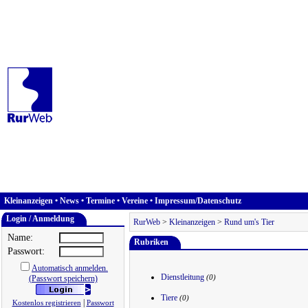
Kleinanzeigen
•
News
•
Termine
•
Vereine
•
Impressum/Datenschutz
Login / Anmeldung
RurWeb
>
Kleinanzeigen
>
Rund um's Tier
Name:
Rubriken
Passwort:
Automatisch anmelden.
Dienstleitung
(Passwort speichern)
(0)
Tiere
(0)
|
Kostenlos registrieren
Passwort