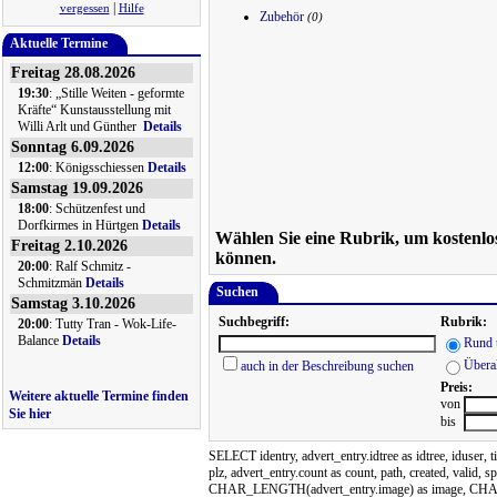
|
vergessen
Hilfe
Zubehör
(0)
Aktuelle Termine
Freitag 28.08.2026
19:30
: „Stille Weiten - geformte
Kräfte“ Kunstausstellung mit
Willi Arlt und Günther
Details
Sonntag 6.09.2026
12:00
: Königsschiessen
Details
Samstag 19.09.2026
18:00
: Schützenfest und
Dorfkirmes in Hürtgen
Details
Wählen Sie eine Rubrik, um kostenlo
Freitag 2.10.2026
können.
20:00
: Ralf Schmitz -
Schmitzmän
Details
Suchen
Samstag 3.10.2026
Suchbegriff:
Rubrik:
20:00
: Tutty Tran - Wok-Life-
Balance
Details
Rund 
Überal
auch in der Beschreibung suchen
Preis:
Weitere aktuelle Termine finden
von
Sie hier
bis
SELECT identry, advert_entry.idtree as idtree, iduser, tit
plz, advert_entry.count as count, path, created, valid, s
CHAR_LENGTH(advert_entry.image) as image, CHA