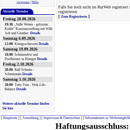
|
vergessen
Hilfe
Falls Sie noch nicht im RurWeb registriert 
Aktuelle Termine
registrieren:
[
]
Zum Registrieren
Freitag 28.08.2026
19:30
: „Stille Weiten - geformte
Kräfte“ Kunstausstellung mit Willi
Arlt und Günther
Details
Sonntag 6.09.2026
12:00
: Königsschiessen
Details
Samstag 19.09.2026
18:00
: Schützenfest und
Dorfkirmes in Hürtgen
Details
Freitag 2.10.2026
20:00
: Ralf Schmitz -
Schmitzmän
Details
Samstag 3.10.2026
20:00
: Tutty Tran - Wok-Life-
Balance
Details
Weitere aktuelle Termine finden
Sie hier
[
Hauptseite
] [
Anmeldung
] [
Impressum & Datenschutz
] [
Informationen zu Werbemöglichk
Haftungsausschluss: