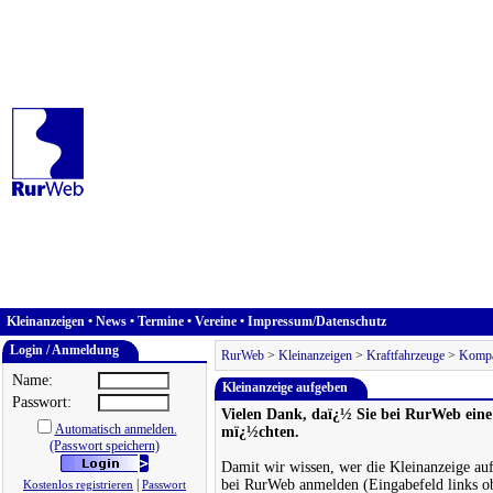
Kleinanzeigen
•
News
•
Termine
•
Vereine
•
Impressum/Datenschutz
Login / Anmeldung
RurWeb
>
Kleinanzeigen
>
Kraftfahrzeuge
>
Komp
Name:
Kleinanzeige aufgeben
Passwort:
Vielen Dank, daï¿½ Sie bei RurWeb eine
Automatisch anmelden.
mï¿½chten.
(Passwort speichern)
Damit wir wissen, wer die Kleinanzeige auf
|
bei RurWeb anmelden (Eingabefeld links o
Kostenlos registrieren
Passwort